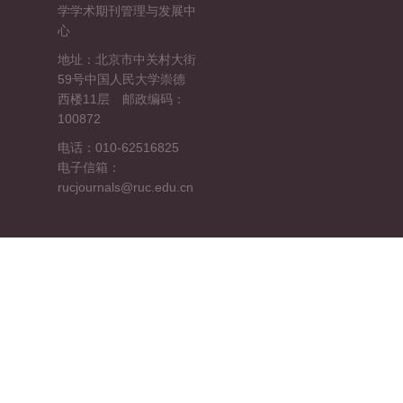
学学术期刊管理与发展中
心
地址：北京市中关村大街
59号中国人民大学崇德
西楼11层 邮政编码：
100872
电话：010-62516825
电子信箱：
rucjournals@ruc.edu.cn