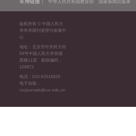
常用链接：
中华人民共和国教育部
国家新闻出版署
版权所有 © 中国人民大
学学术期刊管理与发展中
心
地址：北京市中关村大街
59号中国人民大学崇德
西楼11层 邮政编码：
100872
电话：010-62516825
电子信箱：
rucjournals@ruc.edu.cn